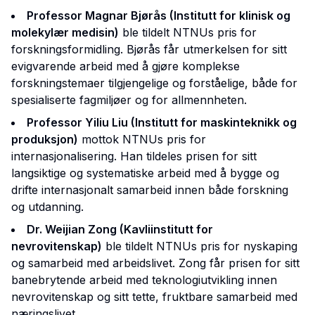
Professor Magnar Bjørås (Institutt for klinisk og
molekylær medisin)
ble tildelt
NTNUs pris for
forskningsformidling
. Bjørås får utmerkelsen for sitt
evigvarende arbeid med å gjøre komplekse
forskningstemaer tilgjengelige og forståelige, både for
spesialiserte fagmiljøer og for allmennheten.
Professor Yiliu Liu (Institutt for maskinteknikk og
produksjon)
mottok
NTNUs pris for
internasjonalisering
. Han tildeles prisen for sitt
langsiktige og systematiske arbeid med å bygge og
drifte internasjonalt samarbeid innen både forskning
og utdanning.
Dr. Weijian Zong (Kavliinstitutt for
nevrovitenskap)
ble tildelt
NTNUs pris for nyskaping
og samarbeid med arbeidslivet
. Zong får prisen for sitt
banebrytende arbeid med teknologiutvikling innen
nevrovitenskap og sitt tette, fruktbare samarbeid med
næringslivet.