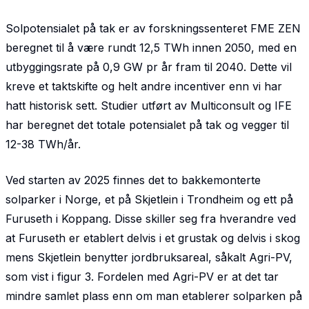
Solpotensialet på tak er av forskningssenteret FME ZEN
beregnet til å være rundt 12,5 TWh innen 2050, med en
utbyggingsrate på 0,9 GW pr år fram til 2040. Dette vil
kreve et taktskifte og helt andre incentiver enn vi har
hatt historisk sett. Studier utført av Multiconsult og IFE
har beregnet det totale potensialet på tak og vegger til
12-38 TWh/år.
Ved starten av 2025 finnes det to bakkemonterte
solparker i Norge, et på Skjetlein i Trondheim og ett på
Furuseth i Koppang. Disse skiller seg fra hverandre ved
at Furuseth er etablert delvis i et grustak og delvis i skog
mens Skjetlein benytter jordbruksareal, såkalt Agri-PV,
som vist i figur 3. Fordelen med Agri-PV er at det tar
mindre samlet plass enn om man etablerer solparken på