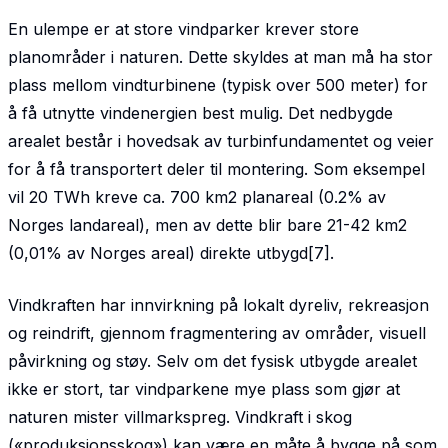
En ulempe er at store vindparker krever store
planområder i naturen. Dette skyldes at man må ha stor
plass mellom vindturbinene (typisk over 500 meter) for
å få utnytte vindenergien best mulig. Det nedbygde
arealet består i hovedsak av turbinfundamentet og veier
for å få transportert deler til montering. Som eksempel
vil 20 TWh kreve ca. 700 km2 planareal (0.2% av
Norges landareal), men av dette blir bare 21-42 km2
(0,01% av Norges areal) direkte utbygd[7].
Vindkraften har innvirkning på lokalt dyreliv, rekreasjon
og reindrift, gjennom fragmentering av områder, visuell
påvirkning og støy. Selv om det fysisk utbygde arealet
ikke er stort, tar vindparkene mye plass som gjør at
naturen mister villmarkspreg. Vindkraft i skog
(«produksjonsskog») kan være en måte å bygge på som