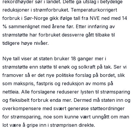
rekordhøyder sør i landet. Dette ga utslag i betydelige
reduk­sjoner i strømforbruket. Temperaturkorrigert
forbruk i Sør-Norge gikk ifølge tall fra NVE ned med 14
% sammenlignet med årene før. Etter innføring av
strømstøtte har forbruket des­sverre gått tilbake til
tidligere høye nivåer.
Nye tall viser at staten bruker 18 ganger mer i
strømstøtte enn støtte til enøk og solkraft på tak. Ser vi
framover så er det nye politiske forslag på bordet, slik
som makspris, fastpris og reduksjon av moms på
nettleia. Alle forslagene reduserer lysten til strømsparing
og fleksibelt forbruk enda mer. Dermed må staten inn og
overkompensere med svært generøse støtteordninger
for strømsparing, noe som kunne vært unngått om man
lot være å gripe inn i strømprisen direkte.