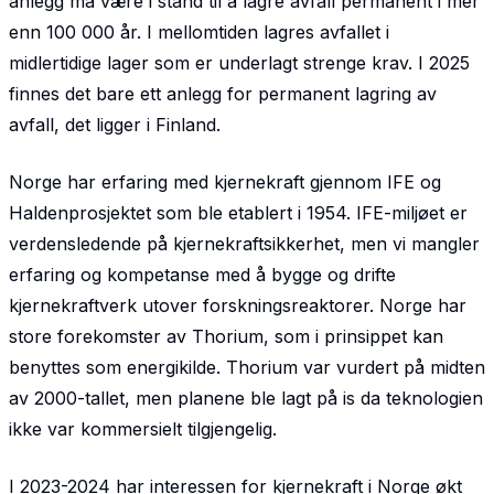
anlegg må være i stand til å lagre avfall permanent i mer
enn 100 000 år. I mellomtiden lagres avfallet i
midlertidige lager som er underlagt strenge krav. I 2025
finnes det bare ett anlegg for permanent lagring av
avfall, det ligger i Finland.
Norge har erfaring med kjernekraft gjennom IFE og
Haldenprosjektet som ble etablert i 1954. IFE-miljøet er
verdensledende på kjernekraftsikkerhet, men vi mangler
erfaring og kompetanse med å bygge og drifte
kjernekraftverk utover forskningsreaktorer. Norge har
store forekomster av Thorium, som i prinsippet kan
benyttes som energikilde. Thorium var vurdert på midten
av 2000-tallet, men planene ble lagt på is da teknologien
ikke var kommersielt tilgjengelig.
I 2023-2024 har interessen for kjernekraft i Norge økt