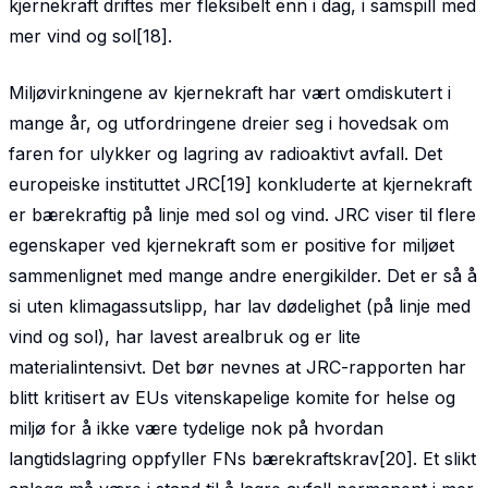
kjernekraft driftes mer fleksibelt enn i dag, i samspill med
mer vind og sol[18].
Miljøvirkningene av kjernekraft har vært omdiskutert i
mange år, og utfordringene dreier seg i hovedsak om
faren for ulykker og lagring av radioaktivt avfall. Det
europeiske instituttet JRC[19] konkluderte at kjernekraft
er bærekraftig på linje med sol og vind. JRC viser til flere
egenskaper ved kjernekraft som er positive for miljøet
sammenlignet med mange andre energikilder. Det er så å
si uten klimagassutslipp, har lav dødelighet (på linje med
vind og sol), har lavest arealbruk og er lite
materialintensivt. Det bør nevnes at JRC-rapporten har
blitt kritisert av EUs vitenskapelige komite for helse og
miljø for å ikke være tydelige nok på hvordan
langtidslagring oppfyller FNs bærekraftskrav[20]. Et slikt