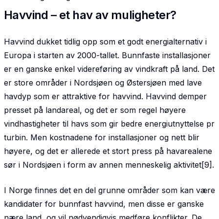
Havvind – et hav av muligheter?
Havvind dukket tidlig opp som et godt energialternativ i
Europa i starten av 2000-tallet. Bunnfaste installasjoner
er en ganske enkel videreføring av vindkraft på land. Det
er store områder i Nordsjøen og Østersjøen med lave
havdyp som er attraktive for havvind. Havvind demper
presset på landareal, og det er som regel høyere
vindhastigheter til havs som gir bedre energiutnyttelse pr
turbin. Men kostnadene for installasjoner og nett blir
høyere, og det er allerede et stort press på havarealene
sør i Nordsjøen i form av annen menneskelig aktivitet[9].
I Norge finnes det en del grunne områder som kan være
kandidater for bunnfast havvind, men disse er ganske
nære land, og vil nødvendigvis medføre konflikter. De