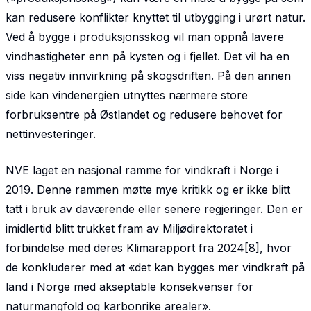
kan redusere konflikter knyttet til utbygging i urørt natur.
Ved å bygge i produksjonsskog vil man oppnå lavere
vindhastigheter enn på kysten og i fjellet. Det vil ha en
viss negativ innvirkning på skogsdriften. På den annen
side kan vindenergien utnyttes nærmere store
forbruksentre på Østlandet og redusere behovet for
nettinvesteringer.
NVE laget en nasjonal ramme for vindkraft i Norge i
2019. Denne rammen møtte mye kritikk og er ikke blitt
tatt i bruk av daværende eller senere regjeringer. Den er
imidlertid blitt trukket fram av Miljødirektoratet i
forbindelse med deres Klimarapport fra 2024[8], hvor
de konkluderer med at «
det kan bygges mer vindkraft på
land i Norge med akseptable konsekvenser for
naturmangfold og karbonrike arealer
».