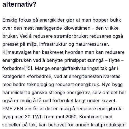
alternativ?
Ensidig fokus på energikilder gjør at man hopper bukk
over den mest nærliggende kilowattimen – den vi ikke
bruker. Ved å redusere strømforbruket reduseres også
presset på miljø, infrastruktur og naturressurser.
Klimautvalget har beskrevet hvordan man kan redusere
energibruken ved å benytte prinsippet «unngå – flytte –
forbedre»[15]. Mange energieffektiviseringstiltak går i
kategorien «forbedre», ved at energitjenesten ivaretas
med bedre teknologi og redusert energibruk. Nye bygg
har imidlertid ganske strenge energikrav, selv om det her
også er mulig å få ned forbruket langt under kravet.
FME ZEN anslår at det er mulig å redusere energibruk i
bygg med 30 TWh fram mot 2050. Kombinert med
solceller på tak, kan behovet for annen kraftproduksjon