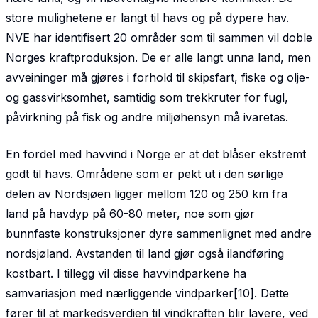
store mulighetene er langt til havs og på dypere hav.
NVE har identifisert 20 områder som til sammen vil doble
Norges kraftproduksjon. De er alle langt unna land, men
avveininger må gjøres i forhold til skipsfart, fiske og olje-
og gass­virksomhet, samtidig som trekkruter for fugl,
påvirkning på fisk og andre miljøhensyn må ivaretas.
En fordel med havvind i Norge er at det blåser ekstremt
godt til havs. Områdene som er pekt ut i den sørlige
delen av Nordsjøen ligger mellom 120 og 250 km fra
land på havdyp på 60-80 meter, noe som gjør
bunnfaste konstruksjoner dyre sammenlignet med andre
nordsjøland. Avstanden til land gjør også ilandføring
kostbart. I tillegg vil disse havvindparkene ha
samvariasjon med nærliggende vind­parker[10]. Dette
fører til at markedsverdien til vindkraften blir lavere, ved