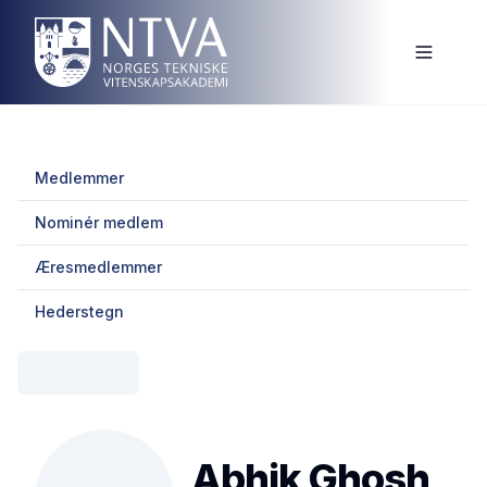
Medlemmer
Nominér medlem
Æresmedlemmer
Hederstegn
Abhik Ghosh