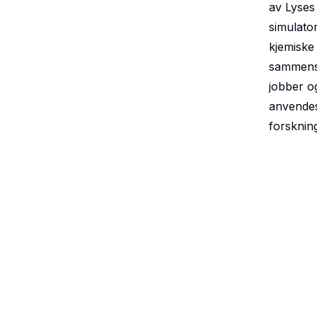
av Lyses
simulato
kjemiske
sammense
jobber o
anvendes 
forsknin