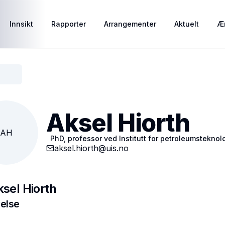
Innsikt
Rapporter
Arrangementer
Aktuelt
Ær
Aksel Hiorth
AH
PhD, professor ved Institutt for petroleumsteknolo
aksel.hiorth@uis.no
sel Hiorth
else