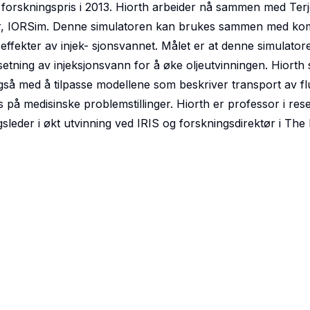
 forskningspris i 2013. Hiorth arbeider nå sammen med Terj
r, IORSim. Denne simulatoren kan brukes sammen med komme
 effekter av injek- sjonsvannet. Målet er at denne simulato
tning av injeksjonsvann for å øke oljeutvinningen. Hiorth 
gså med å tilpasse modellene som beskriver transport av fl
på medisinske problemstillinger. Hiorth er professor i rese
gsleder i økt utvinning ved IRIS og forskningsdirektør i Th