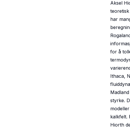
Aksel Hi
teoretis
har mang
beregnin
Rogaland
informas
for å tol
termodyn
varierend
Ithaca, 
fluiddyn
Madland 
styrke. 
modeller
kalkfelt.
Hiorth de