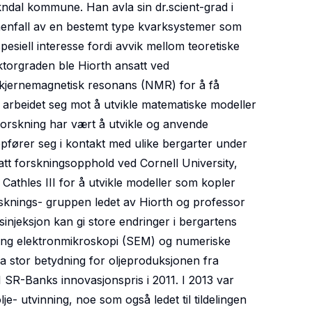
kndal kommune. Han avla sin dr.scient-grad i
 henfall av en bestemt type kvarksystemer som
siell interesse fordi avvik mellom teoretiske
ktorgraden ble Hiorth ansatt ved
 kjernemagnetisk resonans (NMR) for å få
 arbeidet seg mot å utvikle matematiske modeller
 forskning har vært å utvikle og anvende
fører seg i kontakt med ulike bergarter under
hatt forskningsopphold ved Cornell University,
athles III for å utvikle modeller som kopler
orsknings- gruppen ledet av Hiorth og professor
injeksjon kan gi store endringer i bergartens
ning elektronmikroskopi (SEM) og numeriske
a stor betydning for oljeproduksjonen fra
1 SR-Banks innovasjonspris i 2011. I 2013 var
lje- utvinning, noe som også ledet til tildelingen