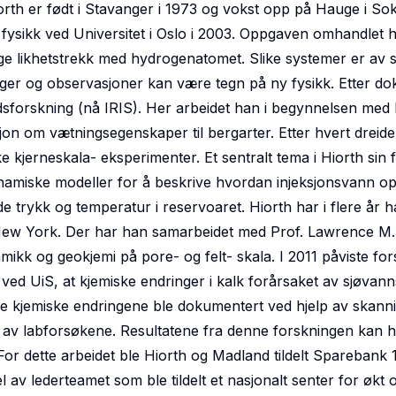
orth er født i Stavanger i 1973 og vokst opp på Hauge i So
k fysikk ved Universitet i Oslo i 2003. Oppgaven omhandlet
e likhetstrekk med hydrogenatomet. Slike systemer er av spe
ger og observasjoner kan være tegn på ny fysikk. Etter do
sforskning (nå IRIS). Her arbeidet han i begynnelsen med
jon om vætningsegenskaper til bergarter. Etter hvert dreide
ke kjerneskala- eksperimenter. Et sentralt tema i Hiorth sin
amiske modeller for å beskrive hvordan injeksjonsvann opp
e trykk og temperatur i reservoaret. Hiorth har i flere år 
New York. Der har han samarbeidet med Prof. Lawrence M. C
amikk og geokjemi på pore- og felt- skala. I 2011 påviste f
ved UiS, at kjemiske endringer i kalk forårsaket av sjøvanns
De kjemiske endringene ble dokumentert ved hjelp av skan
 av labforsøkene. Resultatene fra denne forskningen kan h
 For dette arbeidet ble Hiorth og Madland tildelt Sparebank 
l av lederteamet som ble tildelt et nasjonalt senter for økt o