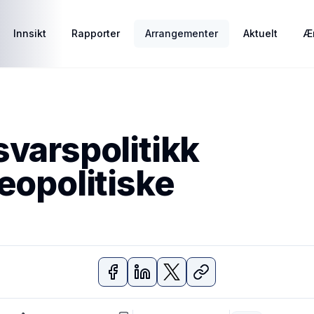
Innsikt
Rapporter
Arrangementer
Aktuelt
Ær
svarspolitikk
eopolitiske