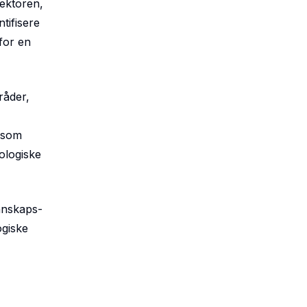
sektoren,
tifisere
for en
råder,
e som
ologiske
unnskaps-
ogiske