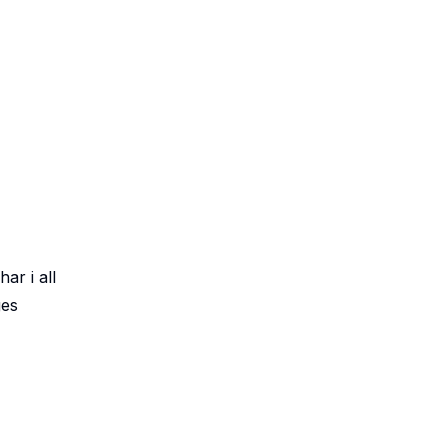
ar i all
ges