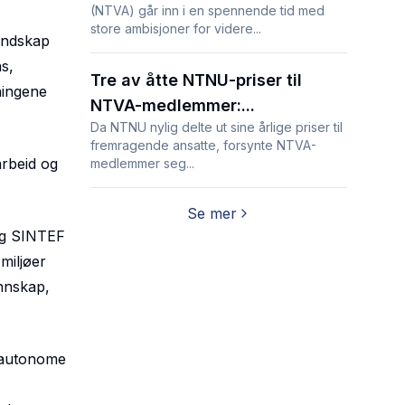
(NTVA) går inn i en spennende tid med
store ambisjoner for videre...
landskap
s,
Tre av åtte NTNU-priser til
ningene
NTVA-medlemmer:...
Da NTNU nylig delte ut sine årlige priser til
fremragende ansatte, forsynte NTVA-
arbeid og
medlemmer seg...
Se mer
 og SINTEF
miljøer
unnskap,
, autonome