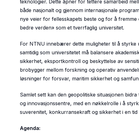
teknologier. Dette åpner for tettere samarbeid mel
både nasjonalt og gjennom internasjonale programm
nye veier for fellesskapets beste og for å fremme 
bedre verden» som et tverrfaglig universitet.
For NTNU innebærer dette muligheter til å styrke u
samtidig som universitetet må balansere akademisk
sikkerhet, eksportkontroll og beskyttelse av sensi
brobygger mellom forskning og operativ anvendels
løsninger for forsvar, maritim sikkerhet og samfu
Samlet sett kan den geopolitiske situasjonen bidra
og innovasjonssentre, med en nøkkelrolle i å styrk
suverenitet, konkurransekraft og sikkerhet i en tid
Agenda: