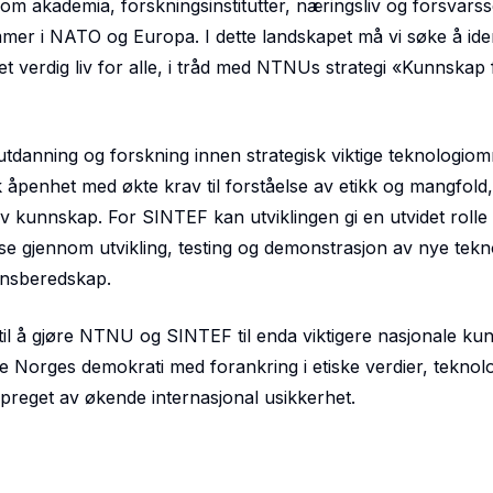
lom akademia, forskningsinstitutter, næringsliv og forsvars
er i NATO og Europa. I dette landskapet må vi søke å iden
et verdig liv for alle, i tråd med NTNUs strategi «Kunnskap 
tdanning og forskning innen strategisk viktige teknologiom
 åpenhet med økte krav til forståelse av etikk og mangfold,
tiv kunnskap. For SINTEF kan utviklingen gi en utvidet roll
e gjennom utvikling, testing og demonstrasjon av nye tekn
nnsberedskap.
 til å gjøre NTNU og SINTEF til enda viktigere nasjonale k
e Norges demokrati med forankring i etiske verdier, teknol
 preget av økende internasjonal usikkerhet.