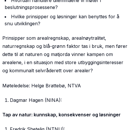
Hvordan håndtere dilemmaene vi møter i
beslutningsprosessene?
Hvilke prinsipper og løsninger kan benyttes for å
snu utviklingen?
Prinsipper som arealregnskap, arealnøytralitet,
naturregnskap og blå-grønn faktor tas i bruk, men fører
dette til at naturen og matjorda vinner kampen om
arealene, i en situasjon med store utbyggingsinteresser
og kommunalt selvråderett over arealer?
Møteledelse: Helge Brattebø, NTVA
Dagmar Hagen (NINA):
Tap av natur: kunnskap, konsekvenser og løsninger
Fredrik Shetelig (NTNU):