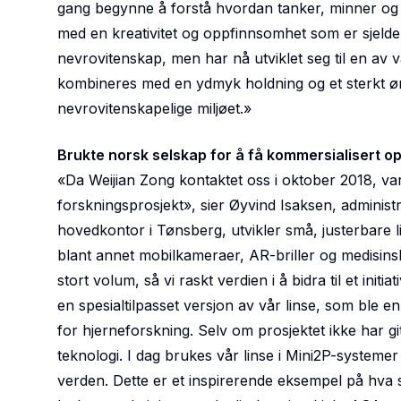
gang begynne å forstå hvordan tanker, minner og 
med en kreativitet og oppfinnsomhet som er sjeld
nevrovitenskap, men har nå utviklet seg til en av 
kombineres med en ydmyk holdning og et sterkt øns
nevrovitenskapelige miljøet.»
Brukte norsk selskap for å få kommersialisert o
«Da Weijian Zong kontaktet oss i oktober 2018, var
forskningsprosjekt», sier Øyvind Isaksen, administ
hovedkontor i Tønsberg, utvikler små, justerbare l
blant annet mobilkameraer, AR-briller og medisins
stort volum, så vi raskt verdien i å bidra til et ini
en spesialtilpasset versjon av vår linse, som ble
for hjerneforskning. Selv om prosjektet ikke har gitt
teknologi. I dag brukes vår linse i Mini2P-systemer
verden. Dette er et inspirerende eksempel på hva 