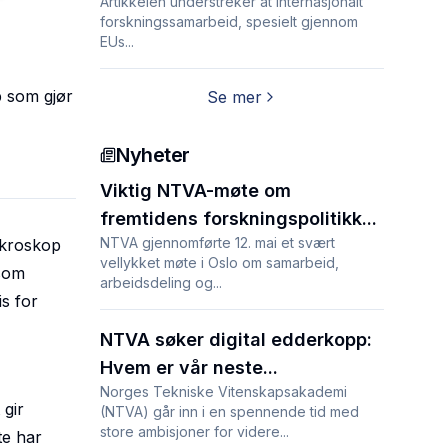
Artikkelen understreker at internasjonalt
forskningssamarbeid, spesielt gjennom
EUs...
p som gjør
Se mer
Nyheter
Viktig NTVA-møte om
fremtidens forskningspolitikk...
NTVA gjennomførte 12. mai et svært
mikroskop
vellykket møte i Oslo om samarbeid,
 som
arbeidsdeling og...
s for
NTVA søker digital edderkopp:
Hvem er vår neste...
Norges Tekniske Vitenskapsakademi
 gir
(NTVA) går inn i en spennende tid med
store ambisjoner for videre...
te har