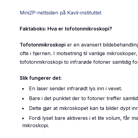
Mini2P-nettsiden på Kavli-instituttet
Faktaboks: Hva er tofotonmikroskopi?
Tofotonmikroskopi
er en avansert bildebehandlin
ofte i hjernen. I motsetning til vanlige mikroskope
tofotonmikroskopi
to infrarøde fotoner
samtidig fo
Slik fungerer det:
En
laser
sender infrarødt lys inn i vevet.
Bare i det punktet der to fotoner treffer samti
Dette gjør at mikroskopet kan ta bilder
dypt in
Fordi lyset bare aktiveres i et lite volum, får 
mikroskopi.