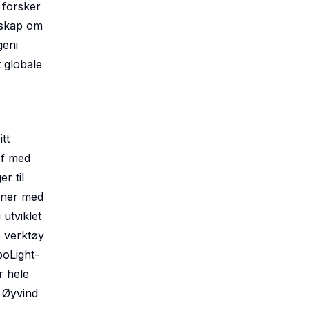
 forsker
nskap om
geni
 globale
tt
ef med
r til
joner med
 utviklet
e verktøy
poLight-
r hele
r Øyvind