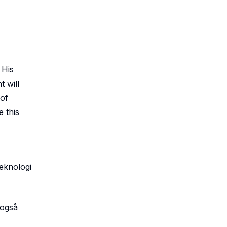
 His
t will
 of
e this
teknologi
 også