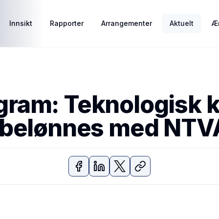
Innsikt
Rapporter
Arrangementer
Aktuelt
Ær
4 gram: Teknologisk
 belønnes med NTV