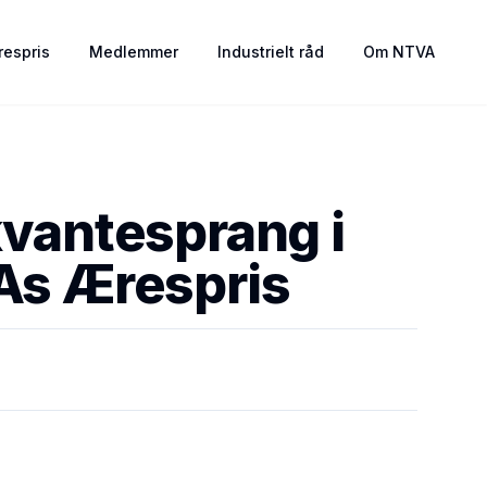
espris
Medlemmer
Industrielt råd
Om NTVA
 kvantesprang i
As Ærespris