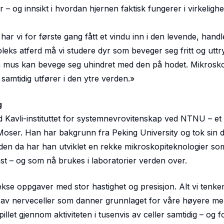
 – og innsikt i hvordan hjernen faktisk fungerer i virkelighe
har vi for første gang fått et vindu inn i den levende, hand
leks atferd må vi studere dyr som beveger seg fritt og uttr
lv en mus kan bevege seg uhindret med den på hodet. Mikrosk
amtidig utfører i den ytre verden.»
g
 Kavli-instituttet for systemnevrovitenskap ved NTNU – et m
oser. Han har bakgrunn fra Peking University og tok sin 
 Siden da har han utviklet en rekke mikroskopiteknologier so
t – og som nå brukes i laboratorier verden over.
se oppgaver med stor hastighet og presisjon. Alt vi tenker
der av nerveceller som danner grunnlaget for våre høyere me
let gjennom aktiviteten i tusenvis av celler samtidig – og f