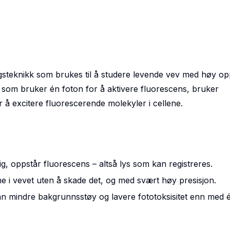
gsteknikk som brukes til å studere levende vev med høy op
r, som bruker én foton for å aktivere fluorescens, bruker
r å excitere fluorescerende molekyler i cellene.
dig, oppstår fluorescens – altså lys som kan registreres.
ne i vevet
uten å skade det, og med
svært høy presisjon
.
man
mindre bakgrunnsstøy
og
lavere fototoksisitet
enn med é