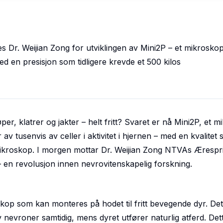
s Dr. Weijian Zong for utviklingen av Mini2P – et mikrosko
ed en presisjon som tidligere krevde et 500 kilos
r, klatrer og jakter – helt fritt? Svaret er nå Mini2P, et 
 av tusenvis av celler i aktivitet i hjernen – med en kvalitet
 mikroskop. I morgen mottar Dr. Weijian Zong NTVAs Ærespri
– en revolusjon innen nevrovitenskapelig forskning.
skop som kan monteres på hodet til fritt bevegende dyr. Det
 av nevroner samtidig, mens dyret utfører naturlig atferd. Det