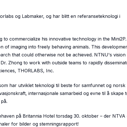
rlabs og Labmaker, og har blitt en referanseteknologi i
to commercialize his innovative technology in the Mini2P.
on of imaging into freely behaving animals. This developmen
earch that could otherwise not be achieved. NTNU's vision
 Dr. Zhong to work with outside teams to rapidly disseminat
 Sciences, THORLABS, Inc.
som har utviklet teknologi til beste for samfunnet og norsk
asjonskraft, internasjonale samarbeid og evne til å skape 
 på.
mehaven på Britannia Hotel torsdag 30. oktober – der NTVA
naler for bilder og stemningsrapport!