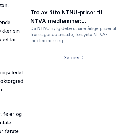
ten.
Tre av åtte NTNU-priser til
NTVA-medlemmer:...
lende
Da NTNU nylig delte ut sine årlige priser til
ykker sin
fremragende ansatte, forsynte NTVA-
opet lar
medlemmer seg...
Se mer
iljø ledet
doktorgrad
m
, føler og
ntale
or første