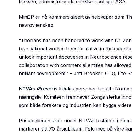
Isaksen, administrerende direktør i poLight ASA.
Mini2P er nå kommersialisert av selskaper som Tho
nevrovitenskap.
“Thorlabs has been honored to work with Dr. Zong 
foundational work is transformative in the extensi
unlock important discoveries in Neuroscience res
collaboration with commercial entities has allowed
brilliant development.” – Jeff Brooker, CTO, Life
NTVAs Ærespris
tildeles personer bosatt i Norge 
næringsliv. Komiteen fremhever Zongs sterke innov
som både forskere og industrien kan bygge videre
Prisutdelingen skjer under NTVAs festaften i Pal
markerer sitt 70-årsjubileum. Følg med på våre ka