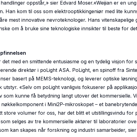
handlinger oppstår,» sier Edvard Moser.«Weijian er en ung
en. Han kom til oss som elektrooptikkingeniør med lite kun
våre mest innovative nevroteknologer. Hans vitenskapelige 
ke om å bruke sine teknologiske innsikter til beste for det
ppfinnelsen
 det med en smittende entusiasme og en tydelig visjon for si
rerende direktør i poLight ASA. PoLight, en spinoff fra Sint
inser basert på MEMS-teknologi, og leverer optiske løsninge
k utstyr. «Selv om poLight vanligvis fokuserer på applikas
tiativ som kunne få betydning langt utover det kommersielle. Vi
 en nøkkelkomponent i Mini2P-mikroskopet – et banebrytend
 store volumer for oss, har det blitt et utstillingsvindu for 
 som selges av tre kommersielle aktører til laboratorier ove
som kan skapes når forskning og industri samarbeider, sie