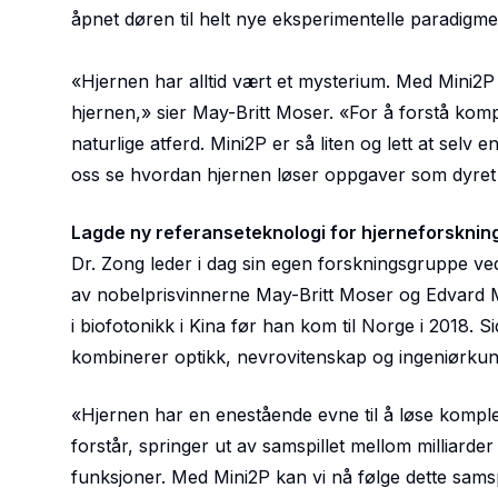
åpnet døren til helt nye eksperimentelle paradigmer
«Hjernen har alltid vært et mysterium. Med Mini2P 
hjernen,» sier May-Britt Moser. «For å forstå komp
naturlige atferd. Mini2P er så liten og lett at se
oss se hvordan hjernen løser oppgaver som dyret s
Lagde ny referanseteknologi for hjerneforsknin
Dr. Zong leder i dag sin egen forskningsgruppe ved
av nobelprisvinnerne May-Britt Moser og Edvard M
i biofotonikk i Kina før han kom til Norge i 2018.
kombinerer optikk, nevrovitenskap og ingeniørkuns
«Hjernen har en enestående evne til å løse komplek
forstår, springer ut av samspillet mellom milliar
funksjoner. Med Mini2P kan vi nå følge dette samspil